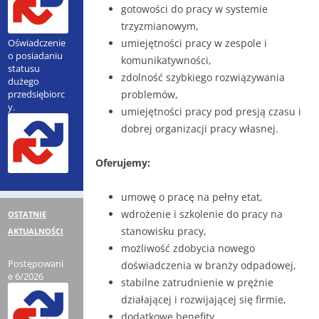
gotowości do pracy w systemie
Odpady wielkogabarytowe
trzyzmianowym,
Zbiórka zużytego elektrosprzętu
Oświadczenie
umiejętności pracy w zespole i
Selektywna zbiórka szkła
o posiadaniu
komunikatywności,
statusu
zdolność szybkiego rozwiązywania
dużego
przedsiębiorc
problemów,
y.
umiejętności pracy pod presją czasu i
dobrej organizacji pracy własnej.
Oferujemy:
umowę o pracę na pełny etat,
wdrożenie i szkolenie do pracy na
OSTATNIE
stanowisku pracy,
AKTUALNOŚCI
możliwość zdobycia nowego
Postępowani
doświadczenia w branży odpadowej,
e 6/2026
stabilne zatrudnienie w prężnie
działającej i rozwijającej się firmie,
dodatkowe benefity.