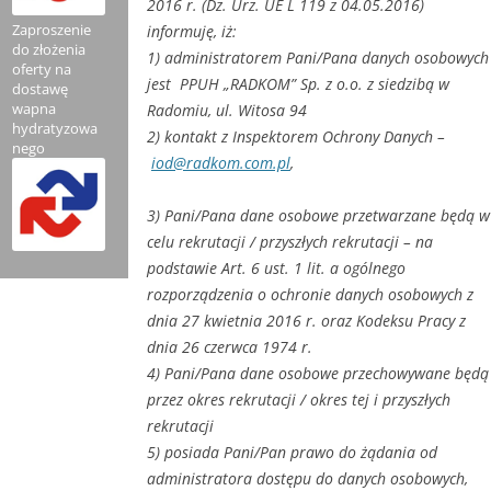
2016 r. (Dz. Urz. UE L 119 z 04.05.2016)
Zaproszenie
informuję, iż:
do złożenia
1) administratorem Pani/Pana danych osobowych
oferty na
jest PPUH „RADKOM” Sp. z o.o. z siedzibą w
dostawę
wapna
Radomiu, ul. Witosa 94
hydratyzowa
2) kontakt z Inspektorem Ochrony Danych –
nego
iod@radkom.com.pl
,
3) Pani/Pana dane osobowe przetwarzane będą w
celu rekrutacji / przyszłych rekrutacji – na
podstawie Art. 6 ust. 1 lit. a ogólnego
rozporządzenia o ochronie danych osobowych z
dnia 27 kwietnia 2016 r. oraz Kodeksu Pracy z
dnia 26 czerwca 1974 r.
4) Pani/Pana dane osobowe przechowywane będą
przez okres rekrutacji / okres tej i przyszłych
rekrutacji
5) posiada Pani/Pan prawo do żądania od
administratora dostępu do danych osobowych,