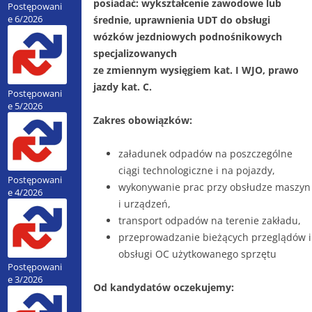
posiadać: wykształcenie zawodowe lub
Ogłoszenia – archiwum
Postępowani
Warsztaty komunalne
ZUOK – uroczyste otwarcie
e 6/2026
średnie, uprawnienia UDT do obsługi
Zadania konkursowe 2012/2013
Galeria
Przetargi
PSZOK
wózków jezdniowych podnośnikowych
Przebieg budowy ZUOK
Zadania konkursowe 2011/2012
Oświadczenie o posiadaniu statusu
Przetargi 2026
Składowisko odpadów
specjalizowanych
dużego przedsiębiorcy
ZUOK – wirtualna wycieczka
Forum proekologiczne
Przetargi – archiwum
ze zmiennym wysięgiem kat. I WJO, prawo
Regulamin składowiska
RODO
ZUOK – dane kontaktowe
Aktualne forum proekologiczne
Zapytania ofertowe
jazdy kat. C.
Postępowani
Monitoring składowiska
Deklaracja dostępności
Historia forów proekologicznych
e 5/2026
Dialog techniczny
Przyznane decyzje
Zakres obowiązków:
Imprezy ekologiczno-edukacyjne
Oferty pracy
Dokumenty do umowy
Materiały edukacyjne
załadunek odpadów na poszczególne
Magazyn odpadów
EKO Kolorowanki
ciągi technologiczne i na pojazdy,
Przyznane decyzje
Postępowani
wykonywanie prac przy obsłudze maszyn
e 4/2026
Dokumenty do umowy
i urządzeń,
Zarządzenia
transport odpadów na terenie zakładu,
przeprowadzanie bieżących przeglądów i
Zbiórka odpadów
obsługi OC użytkowanego sprzętu
Odpady medyczne
Postępowani
e 3/2026
Odpady niebezpieczne
Od kandydatów oczekujemy:
Zużyte baterie i akumulatory