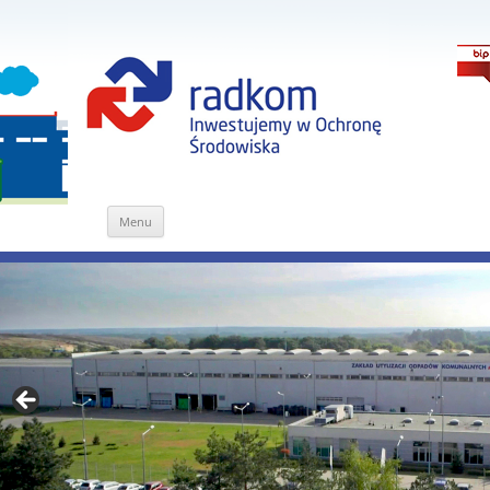
Przejdź
Menu
do
treści